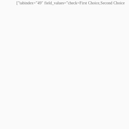
tabindex=”49″ field_values=”check=First Choice,Second Choice”]