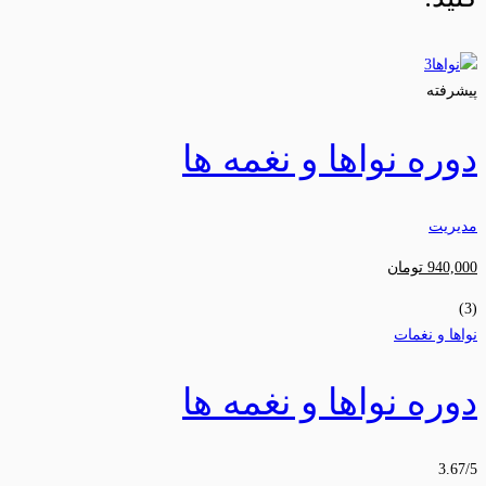
پیشرفته
دوره نواها و نغمه ها
مدیریت
940,000
تومان
(3)
نواها و نغمات
دوره نواها و نغمه ها
3.67
/5